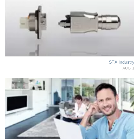
STX Industry
AUG
3